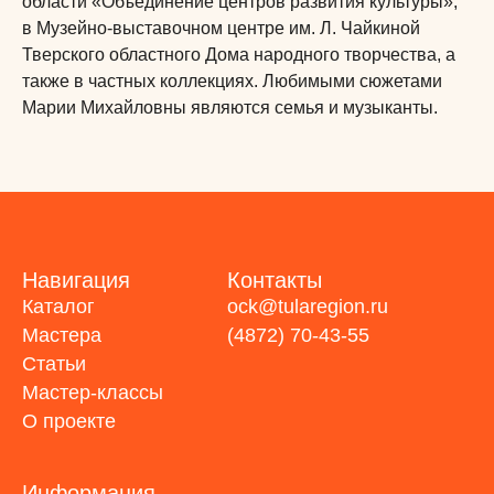
области «Объединение центров развития культуры»,
в Музейно-выставочном центре им. Л. Чайкиной
Тверского областного Дома народного творчества, а
также в частных коллекциях. Любимыми сюжетами
Марии Михайловны являются семья и музыканты.
Навигация
Контакты
Каталог
ock@tularegion.ru
Мастера
(4872) 70-43-55
Статьи
Мастер-классы
О проекте
Информация