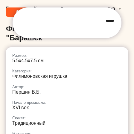
Главная
Каталог
Филимоновская игрушка
Фото
3D модель
Поделится
Филимоновская игрушка "Барашек"
Филимоновская игрушка
"Барашек"
Размер:
5.5х4.5х7.5 см
Категория:
Филимоновская игрушка
Автор:
Першин В.Б.
Начало промысла:
ХVI век
Сюжет:
Традиционный
Материал: