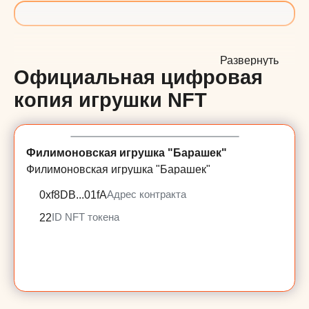
Развернуть
Официальная цифровая
копия игрушки NFT
Филимоновская игрушка "Барашек"
Филимоновская игрушка "Барашек"
0xf8DB...01fA
Адрес контракта
22
ID NFT токена