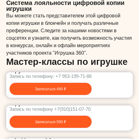
Система лояльности цифровой копии
игрушки
Вы можете стать представителем этой цифровой
копии игрушки в блокчейн и получать различные
преференции. Следите за нашими новостями в
соцсетях и узнаете, как получить возможность участия
в конкурсах, онлайн и офлайн мероприятиях
участников проекта "Игрушка 360".
Мастер-классы по игрушке
Мастер-класс «Роспись филимоновской
игрушки»
Запись по телефону: +7 953-199-71-88
Записаться 490 ₽
Мастер-класс по лепке филимоновской
игрушки
Запись по телефону +7(910)151-07-70
Записаться 590 ₽
Мастер-класс по изготовлению тульской
городской игрушки